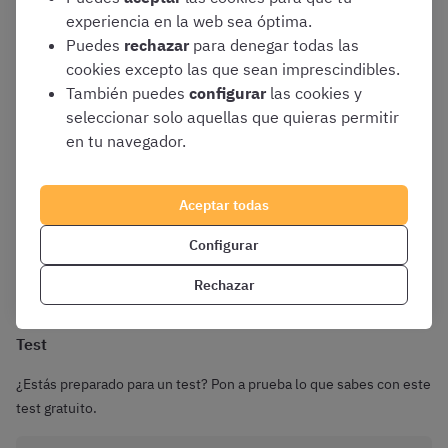
experiencia en la web sea óptima.
Puedes
rechazar
para denegar todas las
Esquema
cookies excepto las que sean imprescindibles.
Añadido el 27/11/2023
También puedes
configurar
las cookies y
Fases de los principales procedimientos de gestión
seleccionar solo aquellas que quieras permitir
tributaria y breve referencia a la tasación pericial
en tu navegador.
contradictoria
En este esquema analizamos las fases de los principales
procedimientos de gestión tributaria y hacemos una breve
Aceptar todas
referencia a la tasación pericial contradictoria.
Configurar
Descargar esquema
Rechazar
Test
¿Estás preparado para un test? Pon a prueba lo que sabes con este
test gratuito.