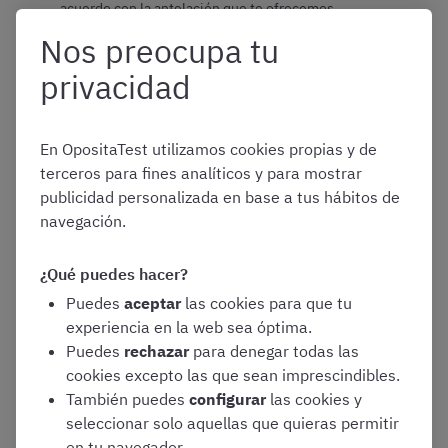
acuerdo con la antelación que te ofrecemos.
Nos preocupa tu
Consulta el calendario de clases para organizarte porque
lo ideal es estudiar o, al menos, leer los temas antes de
privacidad
la clase.
Asiste a la clase y pregunta todas las dudas que tengas
de esa materia. Si por alguna razón no puedes asistir,
En OpositaTest utilizamos cookies propias y de
visualízala después y si tienes alguna duda utiliza el
terceros para fines analíticos y para mostrar
sistema de tutor.
publicidad personalizada en base a tus hábitos de
navegación.
Queremos que comencéis la preparación de la parte
práctica desde el principio, dada su importancia para el
conjunto de la oposición. Por tanto:
¿Qué puedes hacer?
Puedes
aceptar
las cookies para que tu
experiencia en la web sea óptima.
El enfoque de las clases es teórico-práctico. Así,
Puedes
rechazar
para denegar todas las
en las Masterclass se incluirán y resolverán
cookies excepto las que sean imprescindibles.
supuestos prácticos para consolidar los
También puedes
configurar
las cookies y
conocimientos adquiridos.
seleccionar solo aquellas que quieras permitir
Cada mes, se os facilitará un boletín de supuestos
en tu navegador.