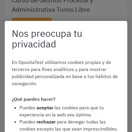
Administrativa Turno Libre
Prueba gratis
Nos preocupa tu
privacidad
Curso de Gestión Procesal
Promoción Interna
En OpositaTest utilizamos cookies propias y de
terceros para fines analíticos y para mostrar
publicidad personalizada en base a tus hábitos de
Prueba gratis
navegación.
¿Qué puedes hacer?
Curso de Tramitación Procesal y
Puedes
aceptar
las cookies para que tu
Administrativa Turno Libre
experiencia en la web sea óptima.
Puedes
rechazar
para denegar todas las
cookies excepto las que sean imprescindibles.
Prueba gratis