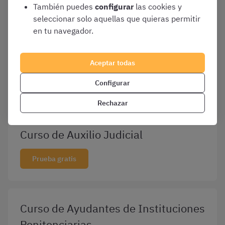
También puedes
configurar
las cookies y
seleccionar solo aquellas que quieras permitir
en tu navegador.
Curso Tramitación Procesal Turno
Libre - Tercer ejercicio informática
Aceptar todas
Configurar
Prueba gratis
Rechazar
Curso de Auxilio Judicial
Prueba gratis
Curso de Ayudantes de Instituciones
Penitenciarias