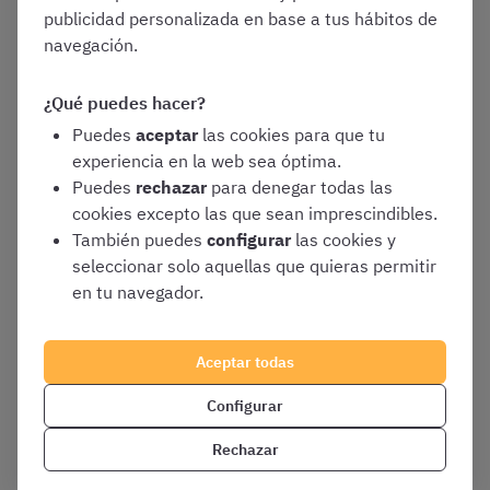
Gestión de personal
publicidad personalizada en base a tus hábitos de
navegación.
10 Contenidos
¿Qué puedes hacer?
Gestión Financiera
Puedes
aceptar
las cookies para que tu
experiencia en la web sea óptima.
7 Contenidos
Puedes
rechazar
para denegar todas las
cookies excepto las que sean imprescindibles.
También puedes
configurar
las cookies y
Informática básica y ofimática
seleccionar solo aquellas que quieras permitir
en tu navegador.
13 Contenidos
Aceptar todas
Supuestos Prácticos
Configurar
3 Contenidos
Rechazar