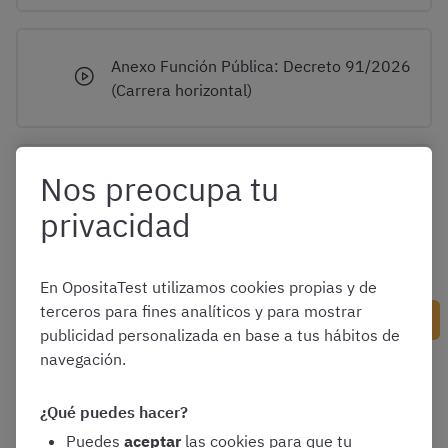
Anexo Función Pública: Decreto 91/2026
(Carrera horizontal)
Nos preocupa tu
Tecnología
privacidad
En OpositaTest utilizamos cookies propias y de
terceros para fines analíticos y para mostrar
Siguiente contenido
publicidad personalizada en base a tus hábitos de
navegación.
Contenido anterior
¿Qué puedes hacer?
Puedes
aceptar
las cookies para que tu