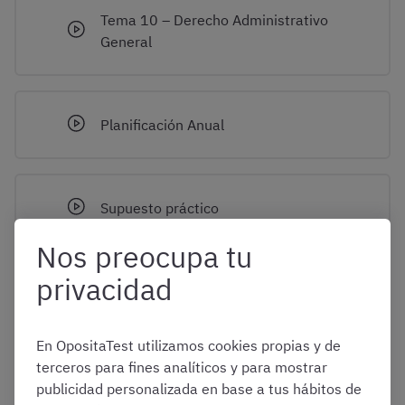
Tema 10 – Derecho Administrativo
General
Planificación Anual
Supuesto práctico
Nos preocupa tu
privacidad
Videos formativos
En OpositaTest utilizamos cookies propias y de
terceros para fines analíticos y para mostrar
Clases en directo
publicidad personalizada en base a tus hábitos de