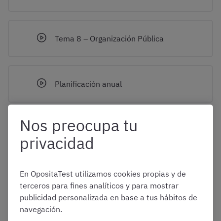
Tema 8 – Organización Pública
Planificación anual
Nos preocupa tu
Clases en directo
privacidad
En OpositaTest utilizamos cookies propias y de
Videos formativos
terceros para fines analíticos y para mostrar
publicidad personalizada en base a tus hábitos de
navegación.